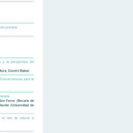
ión primaria
 y la perspectiva del
tura. Govern Balear.
. Consecuencias para la
rimaria
ibre Ferrer (Becaria de
-Bacete (Universidad de
s: el reto de educar a