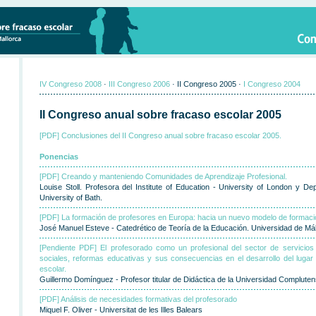
IV Congreso 2008
·
III Congreso 2006
· II Congreso 2005 ·
I Congreso 2004
II Congreso anual sobre fracaso escolar 2005
[PDF] Conclusiones del II Congreso anual sobre fracaso escolar 2005.
Ponencias
[PDF] Creando y manteniendo Comunidades de Aprendizaje Profesional.
Louise Stoll. Profesora del Institute of Education - University of London y De
University of Bath.
[PDF] La formación de profesores en Europa: hacia un nuevo modelo de formaci
José Manuel Esteve - Catedrético de Teoría de la Educación. Universidad de Má
[Pendiente PDF] El profesorado como un profesional del sector de servicio
sociales, reformas educativas y sus consecuencias en el desarrollo del lugar 
escolar.
Guillermo Domínguez - Profesor titular de Didáctica de la Universidad Complute
[PDF] Análisis de necesidades formativas del profesorado
Miquel F. Oliver - Universitat de les Illes Balears