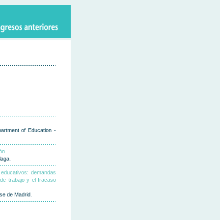
partment of Education -
ón
laga.
s educativos: demandas
de trabajo y el fracaso
nse de Madrid.