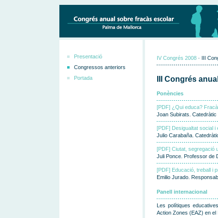
Presentació
IV Congrés 2008
· III Co
Congressos anteriors
Portada
III Congrés anua
Ponències
[PDF] ¿Qui educa? Fracàs 
Joan Subirats. Catedràtic
[PDF] Desigualtat social i
Julio Carabaña. Catedràti
[PDF] Ciutat, segregació u
Juli Ponce. Professor de D
[PDF] Educació, treball i 
Emilio Jurado. Responsabl
Panell internacional
Les polítiques educative
Action Zones (EAZ) en el R