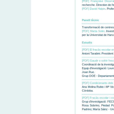
[PDF] Françoise Oeuvra
recherche. Direction de l'
[PDF] David Halpin
. Profe
Panell tècnic
Transformació de centres
[PDF] Marta Soler
. Inves
per la Universitat de Harv
Estudis
[PDF] El fracàs escolar en
Antoni Tarabini. Presiden
[PDF] Gaudir o sofrir l'esc
Coordinació de la investi
Equip d'investigació: Lour
Joan Rue.
Grup OOE - Departament 
[PDF] Condicionants dels 
Ana Molina Rubio i Mª Vic
Córdoba.
[PDF] Fracàs escolar i c
Grup d'investigació: FECO
Rosa Sobrino; Piedad Po
Padrino; María Sáinz - Un