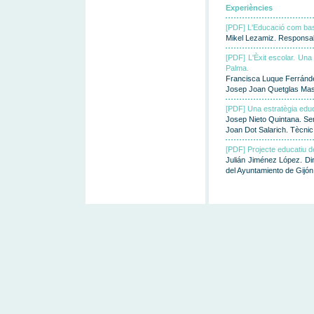
Experiències
[PDF] L'Educació com bas
Mikel Lezamiz. Responsab
[PDF] L'Èxit escolar. Una
Palma.
Francisca Luque Ferránde
Josep Joan Quetglas Mas.
[PDF] Una estratègia educat
Josep Nieto Quintana. Ser
Joan Dot Salarich. Tècnic 
[PDF] Projecte educatiu d
Julián Jiménez López. Di
del Ayuntamiento de Gijón